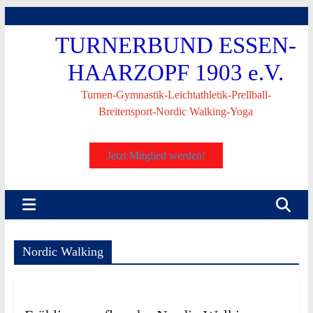
Skip
to
TURNERBUND ESSEN-
content
HAARZOPF 1903 e.V.
Turnen-Gymnastik-Leichtathletik-Prellball-
Breitensport-Nordic Walking-Yoga
Jetzt Mitglied werden!
Nordic Walking