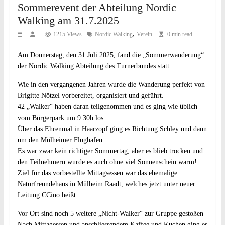
Sommerevent der Abteilung Nordic
Walking am 31.7.2025
,
1215 Views
Nordic Walking
Verein
0 min read
Am Donnerstag, den 31.Juli 2025, fand die „Sommerwanderung“
der Nordic Walking Abteilung des Turnerbundes statt.
Wie in den vergangenen Jahren wurde die Wanderung perfekt von
Brigitte Nötzel vorbereitet, organisiert und geführt.
42 „Walker“ haben daran teilgenommen und es ging wie üblich
vom Bürgerpark um 9:30h los.
Über das Ehrenmal in Haarzopf ging es Richtung Schley und dann
um den Mülheimer Flughafen.
Es war zwar kein richtiger Sommertag, aber es blieb trocken und
den Teilnehmern wurde es auch ohne viel Sonnenschein warm!
Ziel für das vorbestellte Mittagsessen war das ehemalige
Naturfreundehaus in Mülheim Raadt, welches jetzt unter neuer
Leitung CCino heißt.
Vor Ort sind noch 5 weitere „Nicht-Walker“ zur Gruppe gestoßen
Nach Mittagessen und anschliessendem Kaffee und Kuchen ging es