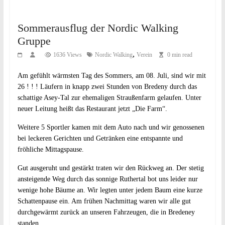
Sommerausflug der Nordic Walking
Gruppe
,
1636 Views
Nordic Walking
Verein
0 min read
Am gefühlt wärmsten Tag des Sommers, am 08. Juli, sind wir mit
26 ! ! ! Läufern in knapp zwei Stunden von Bredeny durch das
schattige Asey-Tal zur ehemaligen Straußenfarm gelaufen. Unter
neuer Leitung heißt das Restaurant jetzt „Die Farm“.
Weitere 5 Sportler kamen mit dem Auto nach und wir genossenen
bei leckeren Gerichten und Getränken eine entspannte und
fröhliche Mittagspause.
Gut ausgeruht und gestärkt traten wir den Rückweg an. Der stetig
ansteigende Weg durch das sonnige Ruthertal bot uns leider nur
wenige hohe Bäume an. Wir legten unter jedem Baum eine kurze
Schattenpause ein. Am frühen Nachmittag waren wir alle gut
durchgewärmt zurück an unseren Fahrzeugen, die in Bredeney
standen.