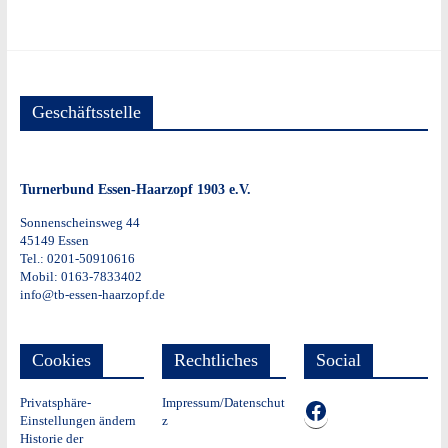
Geschäftsstelle
Turnerbund Essen-Haarzopf 1903 e.V.
Sonnenscheinsweg 44
45149 Essen
Tel.: 0201-50910616
Mobil: 0163-7833402
info@tb-essen-haarzopf.de
Cookies
Rechtliches
Social
Privatsphäre-
Impressum/Datenschut
TB auf Facebook
Einstellungen ändern
z
Historie der