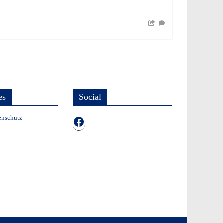
es
Social
enschutz
TB auf Facebook