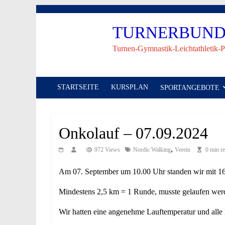
Skip
to
TURNERBUND 
content
Turnen-Gymnastik-Leichtathletik-P
STARTSEITE
KURSPLAN
SPORTANGEBOTE
Onkolauf – 07.09.2024
,
972 Views
Nordic Walking
Verein
0 min r
Am 07. September um 10.00 Uhr standen wir mit 16
Mindestens 2,5 km = 1 Runde, musste gelaufen werde
Wir hatten eine angenehme Lauftemperatur und alle k