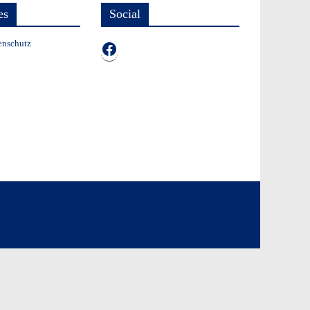
es
Social
enschutz
TB auf Facebook