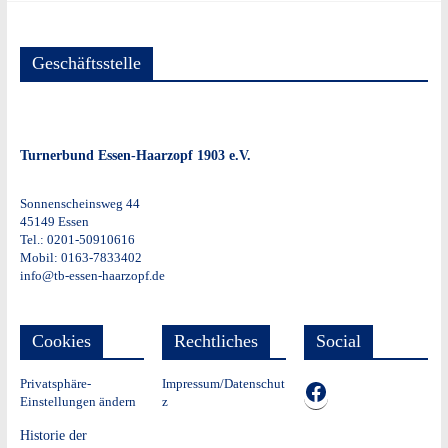
Geschäftsstelle
Turnerbund Essen-Haarzopf 1903 e.V.
Sonnenscheinsweg 44
45149 Essen
Tel.: 0201-50910616
Mobil: 0163-7833402
info@tb-essen-haarzopf.de
Cookies
Rechtliches
Social
Privatsphäre-
Impressum/Datenschut
TB auf Facebook
Einstellungen ändern
z
Historie der