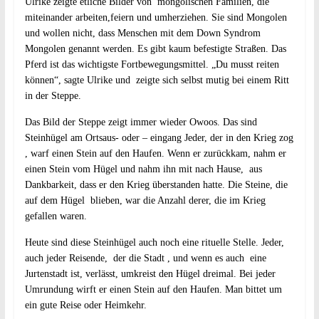
Ulrike zeigte etliche Bilder von mongolischen Familien, die
miteinander arbeiten,feiern und umherziehen. Sie sind Mongolen
und wollen nicht, dass Menschen mit dem Down Syndrom
Mongolen genannt werden. Es gibt kaum befestigte Straßen. Das
Pferd ist das wichtigste Fortbewegungsmittel. „Du musst reiten
können“, sagte Ulrike und zeigte sich selbst mutig bei einem Ritt
in der Steppe.
Das Bild der Steppe zeigt immer wieder Owoos. Das sind
Steinhügel am Ortsaus- oder – eingang Jeder, der in den Krieg zog
, warf einen Stein auf den Haufen. Wenn er zurückkam, nahm er
einen Stein vom Hügel und nahm ihn mit nach Hause, aus
Dankbarkeit, dass er den Krieg überstanden hatte. Die Steine, die
auf dem Hügel blieben, war die Anzahl derer, die im Krieg
gefallen waren.
Heute sind diese Steinhügel auch noch eine rituelle Stelle. Jeder,
auch jeder Reisende, der die Stadt , und wenn es auch eine
Jurtenstadt ist, verlässt, umkreist den Hügel dreimal. Bei jeder
Umrundung wirft er einen Stein auf den Haufen. Man bittet um
ein gute Reise oder Heimkehr.