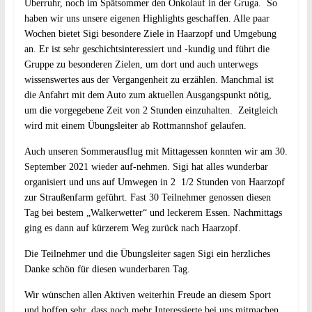
Überruhr, noch im Spätsommer den Onkolauf in der Gruga. So
haben wir uns unsere eigenen Highlights geschaffen. Alle paar
Wochen bietet Sigi besondere Ziele in Haarzopf und Umgebung
an. Er ist sehr geschichtsinteressiert und -kundig und führt die
Gruppe zu besonderen Zielen, um dort und auch unterwegs
wissenswertes aus der Vergangenheit zu erzählen. Manchmal ist
die Anfahrt mit dem Auto zum aktuellen Ausgangspunkt nötig,
um die vorgegebene Zeit von 2 Stunden einzuhalten. Zeitgleich
wird mit einem Übungsleiter ab Rottmannshof gelaufen.
Auch unseren Sommerausflug mit Mittagessen konnten wir am 30.
September 2021 wieder auf-nehmen. Sigi hat alles wunderbar
organisiert und uns auf Umwegen in 2 1/2 Stunden von Haarzopf
zur Straußenfarm geführt. Fast 30 Teilnehmer genossen diesen
Tag bei bestem „Walkerwetter“ und leckerem Essen. Nachmittags
ging es dann auf kürzerem Weg zurück nach Haarzopf.
Die Teilnehmer und die Übungsleiter sagen Sigi ein herzliches
Danke schön für diesen wunderbaren Tag.
Wir wünschen allen Aktiven weiterhin Freude an diesem Sport
und hoffen sehr, dass noch mehr Interessierte bei uns mitmachen