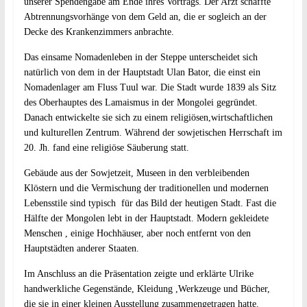
unserer Spendengabe am Ende ihres Vortrags. Der Arzt schaffte
Abtrennungsvorhänge von dem Geld an, die er sogleich an der
Decke des Krankenzimmers anbrachte.
Das einsame Nomadenleben in der Steppe unterscheidet sich
natürlich von dem in der Hauptstadt Ulan Bator, die einst ein
Nomadenlager am Fluss Tuul war. Die Stadt wurde 1839 als Sitz
des Oberhauptes des Lamaismus in der Mongolei gegründet.
Danach entwickelte sie sich zu einem religiösen,wirtschaftlichen
und kulturellen Zentrum. Während der sowjetischen Herrschaft im
20. Jh. fand eine religiöse Säuberung statt.
Gebäude aus der Sowjetzeit, Museen in den verbleibenden
Klöstern und die Vermischung der traditionellen und modernen
Lebensstile sind typisch für das Bild der heutigen Stadt. Fast die
Hälfte der Mongolen lebt in der Hauptstadt. Modern gekleidete
Menschen , einige Hochhäuser, aber noch entfernt von den
Hauptstädten anderer Staaten.
Im Anschluss an die Präsentation zeigte und erklärte Ulrike
handwerkliche Gegenstände, Kleidung ,Werkzeuge und Bücher,
die sie in einer kleinen Ausstellung zusammengetragen hatte.