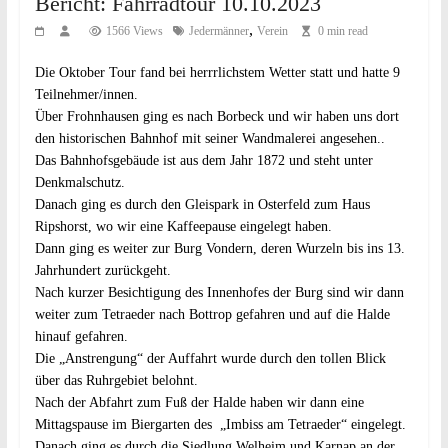
Bericht: Fahrradtour 10.10.2023
,
1566 Views
Jedermänner
Verein
0 min read
Die Oktober Tour fand bei herrrlichstem Wetter statt und hatte 9
Teilnehmer/innen.
Über Frohnhausen ging es nach Borbeck und wir haben uns dort
den historischen Bahnhof mit seiner Wandmalerei angesehen..
Das Bahnhofsgebäude ist aus dem Jahr 1872 und steht unter
Denkmalschutz.
Danach ging es durch den Gleispark in Osterfeld zum Haus
Ripshorst, wo wir eine Kaffeepause eingelegt haben.
Dann ging es weiter zur Burg Vondern, deren Wurzeln bis ins 13.
Jahrhundert zurückgeht.
Nach kurzer Besichtigung des Innenhofes der Burg sind wir dann
weiter zum Tetraeder nach Bottrop gefahren und auf die Halde
hinauf gefahren.
Die „Anstrengung“ der Auffahrt wurde durch den tollen Blick
über das Ruhrgebiet belohnt.
Nach der Abfahrt zum Fuß der Halde haben wir dann eine
Mittagspause im Biergarten des „Imbiss am Tetraeder“ eingelegt.
Danach ging es durch die Siedlung Welheim und Karnap an der