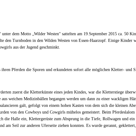
 unter dem Motto „Wilder Westen“ sattelten am 19.September 2015 ca. 50 Kinde
lte den Turnboden in den Wilden Westen von Essen-Haarzopf. Einige Kinder w
wgirls aus der Jugend geschminkt.
hren Pferden die Sporen und erkundeten sofort alle möglichen Kletter- und S
erten zuerst die Kletterkünste eines jeden Kindes, war die Kletterstiege übe
ne aus weichen Medizinbällen begangen werden um dann zu einer wackligen H
lancieren galt, gefolgt von einem hohen Kasten von dem sich die kleinen Abent
 wurden von den Cowboys und Cowgirls mühelos gemeistert. Beim Pferdeslalom m
ch die Halle ein, Klettergerüste zum Absprung in die Tiefe, Rollwagen und ein
and am Seil zur anderen Uferseite ziehen konnten. Es wurde gerannt, gekletter