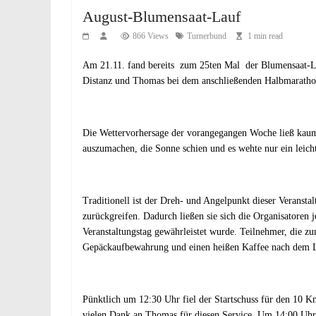
August-Blumensaat-Lauf
866 Views
Turnerbund
1 min read
Am 21.11. fand bereits zum 25ten Mal der Blumensaat-La
Distanz und Thomas bei dem anschließenden Halbmaratho
Die Wettervorhersage der vorangegangen Woche ließ kau
auszumachen, die Sonne schien und es wehte nur ein leich
Traditionell ist der Dreh- und Angelpunkt dieser Veransta
zurückgreifen. Dadurch ließen sie sich die Organisatoren 
Veranstaltungstag gewährleistet wurde. Teilnehmer, die 
Gepäckaufbewahrung und einen heißen Kaffee nach dem La
Pünktlich um 12:30 Uhr fiel der Startschuss für den 10 
vielen Dank an Thomas für diesen Service. Um 14:00 Uhr s