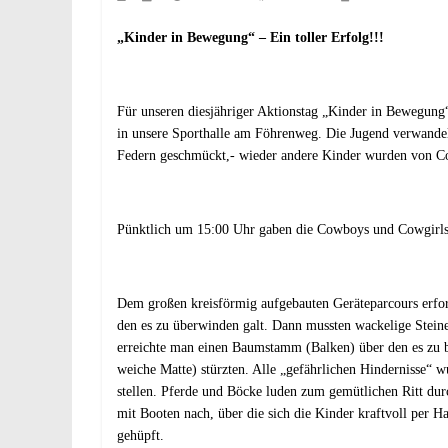
„Kinder in Bewegung“ – Ein toller Erfolg!!!
Für unseren diesjähriger Aktionstag „Kinder in Bewegung“
in unsere Sporthalle am Föhrenweg. Die Jugend verwande
Federn geschmückt,- wieder andere Kinder wurden von Co
Pünktlich um 15:00 Uhr gaben die Cowboys und Cowgirls i
Dem großen kreisförmig aufgebauten Geräteparcours erford
den es zu überwinden galt. Dann mussten wackelige Stei
erreichte man einen Baumstamm (Balken) über den es zu ba
weiche Matte) stürzten. Alle „gefährlichen Hindernisse“
stellen. Pferde und Böcke luden zum gemütlichen Ritt dur
mit Booten nach, über die sich die Kinder kraftvoll per H
gehüpft.