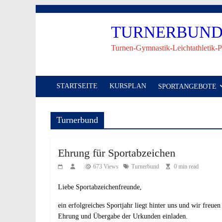
Skip
to
TURNERBUND 
content
Turnen-Gymnastik-Leichtathletik-P
STARTSEITE
KURSPLAN
SPORTANGEBOTE
Turnerbund
Ehrung für Sportabzeichen
673 Views
Turnerbund
0 min read
Liebe Sportabzeichenfreunde,
ein erfolgreiches Sportjahr liegt hinter uns und wir freu
Ehrung und Übergabe der Urkunden einladen.