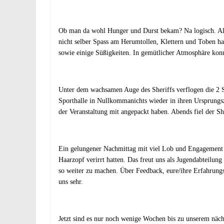
Ob man da wohl Hunger und Durst bekam? Na logisch. Also
nicht selber Spass am Herumtollen, Klettern und Toben h
sowie einige Süßigkeiten. In gemütlicher Atmosphäre kon
Unter dem wachsamen Auge des Sheriffs verflogen die 2 S
Sporthalle in Nullkommanichts wieder in ihren Ursprungs
der Veranstaltung mit angepackt haben. Abends fiel der Sh
Ein gelungener Nachmittag mit viel Lob und Engagement f
Haarzopf verirrt hatten. Das freut uns als Jugendabteilu
so weiter zu machen. Über Feedback, eure/ihre Erfahrungs
uns sehr.
Jetzt sind es nur noch wenige Wochen bis zu unserem näc