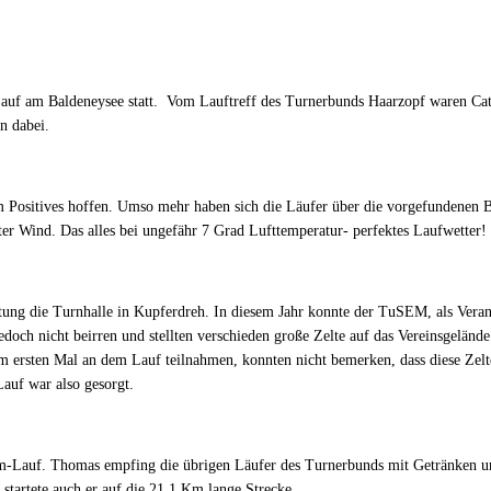
uf am Baldeneysee statt. Vom Lauftreff des Turnerbunds Haarzopf waren Cat
n dabei.
m Positives hoffen. Umso mehr haben sich die Läufer über die vorgefundene
ter Wind. Das alles bei ungefähr 7 Grad Lufttemperatur- perfektes Laufwetter!
ltung die Turnhalle in Kupferdreh. In diesem Jahr konnte der TuSEM, als Verans
jedoch nicht beirren und stellten verschieden große Zelte auf das Vereinsgelä
zum ersten Mal an dem Lauf teilnahmen, konnten nicht bemerken, dass diese Z
uf war also gesorgt.
Km-Lauf. Thomas empfing die übrigen Läufer des Turnerbunds mit Getränken un
tartete auch er auf die 21,1 Km lange Strecke.