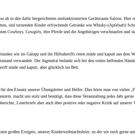
 ab in den dafür hergerichteten umfunktionierten Geräteraum-Saloon. Hier erh
atten, und turnenden Kinder erfrischende Getränke wie Whisky-(Apfelsaft) Sch
nten Cowboys, Cowgirls, ihre Pferde und die Angehörigen verschnaufen und si
tunden wie im Galopp und die Hilfssheriffs ritten müde und kaputt aus dem 
zustand verwandelt. Der Jugendrat bedankt sich bei den vielen helfenden Hän
eriff müde und kaputt, aber glücklich ins Bett.
ür den Einsatz unserer Übungsleiter und Helfer. Dies hörte man von vielen „
ng enorm, macht uns stolz und bestätigt, dass diese Veranstaltung jedes Jahr 
berichte, Leserbriefe aber auch über positive oder negative Kritik auf unsere
hsten großen Ereignis, unserer Kinderweihnachtsfeier, zu der wir euch gerne 