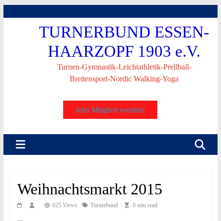
Skip
to
TURNERBUND ESSEN-
content
HAARZOPF 1903 e.V.
Turnen-Gymnastik-Leichtathletik-Prellball-
Breitensport-Nordic Walking-Yoga
Jetzt Mitglied werden!
Weihnachtsmarkt 2015
625 Views
Turnerbund
0 min read