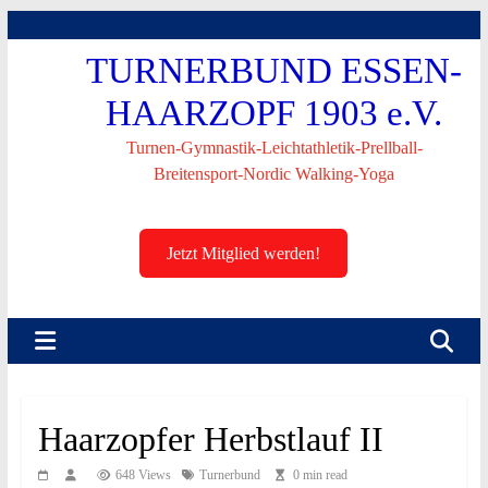
Skip
to
TURNERBUND ESSEN-
content
HAARZOPF 1903 e.V.
Turnen-Gymnastik-Leichtathletik-Prellball-
Breitensport-Nordic Walking-Yoga
Jetzt Mitglied werden!
Haarzopfer Herbstlauf II
648 Views
Turnerbund
0 min read