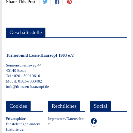
Share This Post:
Geschäftsstelle
Turnerbund Essen-Haarzopf 1903 e.V.
Sonnenscheinsweg 44
45149 Essen
Tel.: 0201-50910616
Mobil: 0163-7833402
info@tb-essen-haarzopf.de
Cookies
Rechtliches
Social
Privatsphäre-
Impressum/Datenschut
TB auf Facebook
Einstellungen ändern
z
Historie der