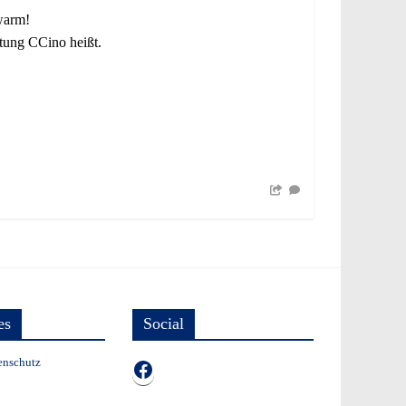
warm!
itung CCino heißt.
es
Social
enschutz
TB auf Facebook