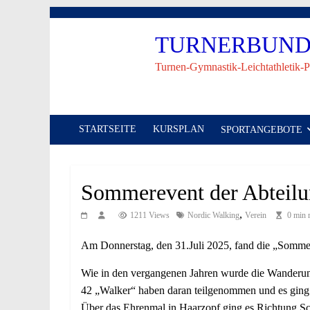
Skip
to
TURNERBUND 
content
Turnen-Gymnastik-Leichtathletik-P
STARTSEITE
KURSPLAN
SPORTANGEBOTE
Sommerevent der Abteilu
,
1211 Views
Nordic Walking
Verein
0 min 
Am Donnerstag, den 31.Juli 2025, fand die „Somme
Wie in den vergangenen Jahren wurde die Wanderung p
42 „Walker“ haben daran teilgenommen und es ging
Über das Ehrenmal in Haarzopf ging es Richtung S