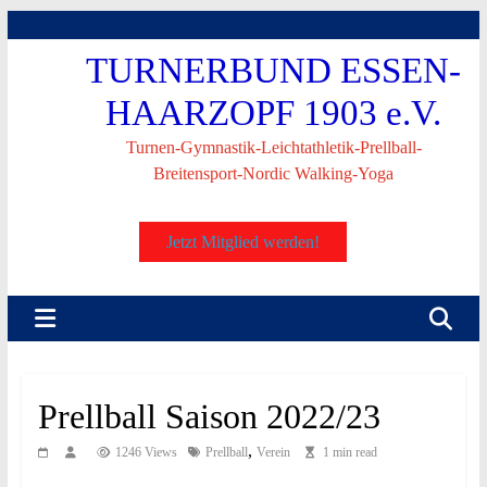
Skip
to
TURNERBUND ESSEN-
content
HAARZOPF 1903 e.V.
Turnen-Gymnastik-Leichtathletik-Prellball-
Breitensport-Nordic Walking-Yoga
Jetzt Mitglied werden!
Prellball Saison 2022/23
,
1246 Views
Prellball
Verein
1 min read