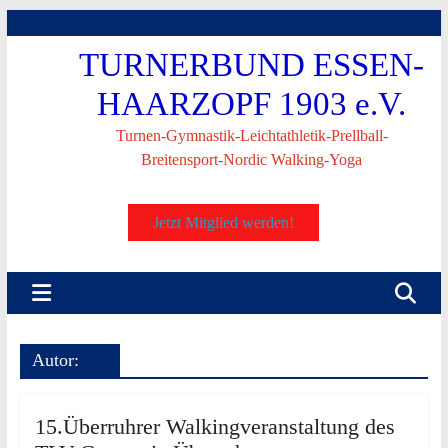
Skip
to
TURNERBUND ESSEN-
content
HAARZOPF 1903 e.V.
Turnen-Gymnastik-Leichtathletik-Prellball-
Breitensport-Nordic Walking-Yoga
Jetzt Mitglied werden!
Autor:
15.Überruhrer Walkingveranstaltung des