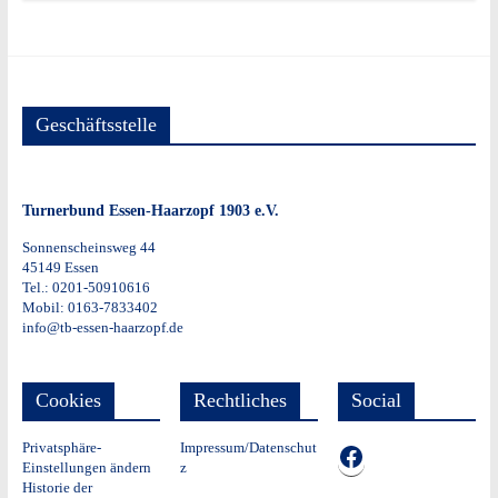
Geschäftsstelle
Turnerbund Essen-Haarzopf 1903 e.V.
Sonnenscheinsweg 44
45149 Essen
Tel.: 0201-50910616
Mobil: 0163-7833402
info@tb-essen-haarzopf.de
Cookies
Rechtliches
Social
Privatsphäre-
Impressum/Datenschut
TB auf Facebook
Einstellungen ändern
z
Historie der