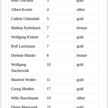
Peter Toschew
3
gold
Albert Korten
4
silber
Cathrin Uhlendahl
5
gold
Mathias Krebsbach
7
bronze
Wolfgang Krämer
7
gold
Rolf Lackmann
7
gold
Dietmar Matzke
8
bronze
Wolfgang
10
gold
Stachowiak
Manfred Weißer
11
gold
Georg Meeßen
17
gold
Willy Buschmann
19
silber
Dieter Marquardt
23
gold