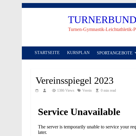
Skip
to
TURNERBUND 
content
Turnen-Gymnastik-Leichtathletik-P
STARTSEITE
KURSPLAN
SPORTANGEBOTE
Vereinsspiegel 2023
1386 Views
Verein
0 min read