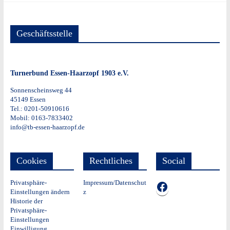
Geschäftsstelle
Turnerbund Essen-Haarzopf 1903 e.V.
Sonnenscheinsweg 44
45149 Essen
Tel.: 0201-50910616
Mobil: 0163-7833402
info@tb-essen-haarzopf.de
Cookies
Rechtliches
Social
Privatsphäre-
Impressum/Datenschut
TB auf Facebook
Einstellungen ändern
z
Historie der
Privatsphäre-
Einstellungen
Einwilligung