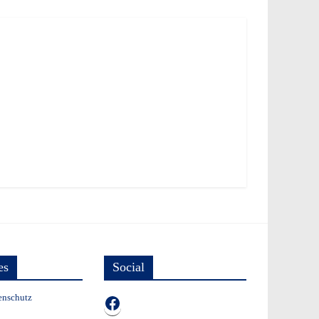
es
Social
enschutz
TB auf Facebook