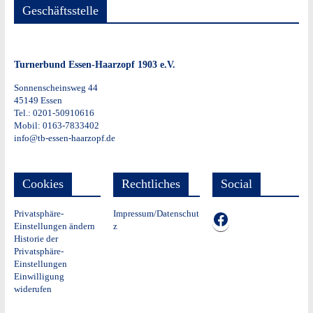
Geschäftsstelle
Turnerbund Essen-Haarzopf 1903 e.V.
Sonnenscheinsweg 44
45149 Essen
Tel.: 0201-50910616
Mobil: 0163-7833402
info@tb-essen-haarzopf.de
Cookies
Rechtliches
Social
Privatsphäre-
Impressum/Datenschut
TB auf Facebook
Einstellungen ändern
z
Historie der
Privatsphäre-
Einstellungen
Einwilligung
widerufen