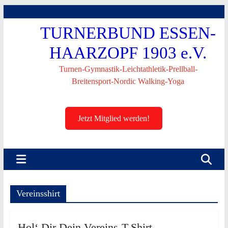
Skip
to
TURNERBUND ESSEN-
content
HAARZOPF 1903 e.V.
Turnen-Gymnastik-Leichtathletik-Prellball-
Breitensport-Nordic Walking-Yoga
Jetzt Mitglied werden!
Vereinsshirt
Hol‘ Dir Dein Vereins-T-Shirt