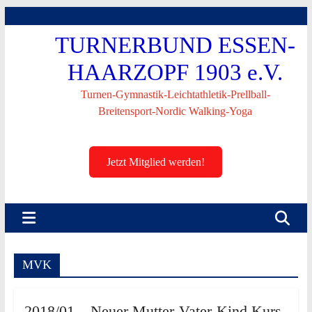
Skip
to
TURNERBUND ESSEN-
content
HAARZOPF 1903 e.V.
Turnen-Gymnastik-Leichtathletik-Prellball-
Breitensport-Nordic Walking-Yoga
Jetzt Mitglied werden!
MVK
2018/01 – Neuer Mutter-Vater-Kind Kurs