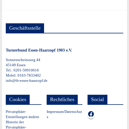
Geschäftsstelle
Turnerbund Essen-Haarzopf 1903 e.V.
Sonnenscheinsweg 44
45149 Essen
Tel.: 0201-50910616
Mobil: 0163-7833402
info@tb-essen-haarzopf.de
Cookies
Rechtliches
Social
Privatsphäre-
Impressum/Datenschut
TB auf Facebook
Einstellungen ändern
z
Historie der
Privatsphäre-