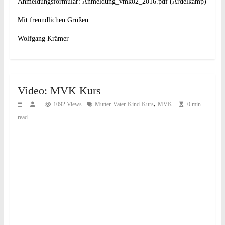
Anmeldungsformular:
Anmeldung_vmk02_2016.pdf (Ardelkamp)
Mit freundlichen Grüßen
Wolfgang Krämer
Video: MVK Kurs
,
1092 Views
Mutter-Vater-Kind-Kurs
MVK
0 min
read