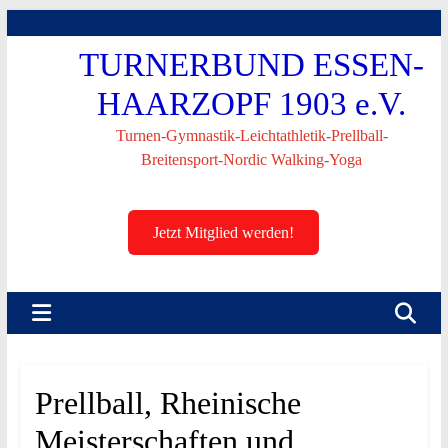
Skip
to
TURNERBUND ESSEN-
content
HAARZOPF 1903 e.V.
Turnen-Gymnastik-Leichtathletik-Prellball-
Breitensport-Nordic Walking-Yoga
Jetzt Mitglied werden!
Prellball, Rheinische
Meisterschaften und