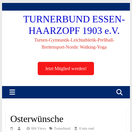
Skip
to
TURNERBUND ESSEN-
content
HAARZOPF 1903 e.V.
Turnen-Gymnastik-Leichtathletik-Prellball-
Breitensport-Nordic Walking-Yoga
Jetzt Mitglied werden!
Osterwünsche
604 Views
Turnerbund
0 min read