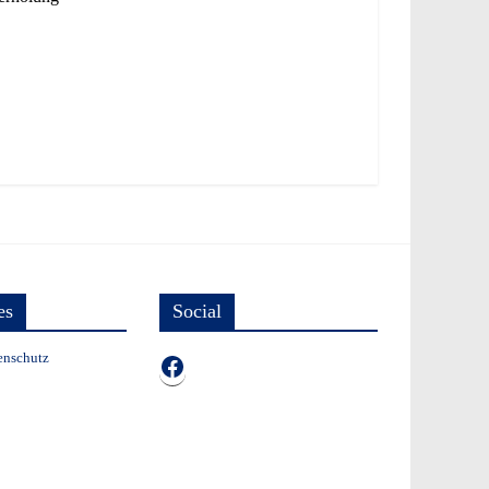
es
Social
enschutz
TB auf Facebook