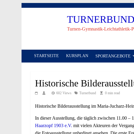
Skip
to
TURNERBUND 
content
Turnen-Gymnastik-Leichtathletik-P
STARTSEITE
KURSPLAN
SPORTANGEBOTE
Historische Bilderausste
602 Views
Turnerbund
0 min read
Historische Bilderausstellung im Maria-Jucharz-H
In dieser Ausstellung, die täglich zwischen 11.00 – 
Haarzopf 1903 e.V.
mit vielen Akteuren der Vergange
die Fotoausstellung unbedingt ansehen. Die erste F