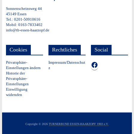
Sonnenscheinsweg 44
45149 Essen
Tel.: 0201-50910616
Mobil: 0163-7833402
info@tb-essen-haarzopf.de
Cookies
Rechtliches
Social
Privatsphäre-
Impressum/Datenschut
TB auf Facebook
Einstellungen ändern
z
Historie der
Privatsphäre-
Einstellungen
Einwilligung
widerufen
Copyright © 2026
TURNERBUND ESSEN-HAARZOPF 1903 e.V.