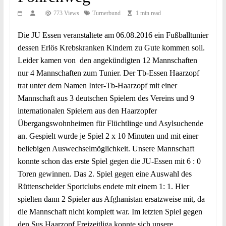
773 Views
Turnerbund
1 min read
Die JU Essen veranstaltete am 06.08.2016 ein Fußballtunier
dessen Erlös Krebskranken Kindern zu Gute kommen soll.
Leider kamen von den angekündigten 12 Mannschaften
nur 4 Mannschaften zum Tunier. Der Tb-Essen Haarzopf
trat unter dem Namen Inter-Tb-Haarzopf mit einer
Mannschaft aus 3 deutschen Spielern des Vereins und 9
internationalen Spielern aus den Haarzopfer
Übergangswohnheimen für Flüchtlinge und Asylsuchende
an. Gespielt wurde je Spiel 2 x 10 Minuten und mit einer
beliebigen Auswechselmöglichkeit. Unsere Mannschaft
konnte schon das erste Spiel gegen die JU-Essen mit 6 : 0
Toren gewinnen. Das 2. Spiel gegen eine Auswahl des
Rüttenscheider Sportclubs endete mit einem 1: 1. Hier
spielten dann 2 Spieler aus Afghanistan ersatzweise mit, da
die Mannschaft nicht komplett war. Im letzten Spiel gegen
den Sus Haarzopf Freizeitliga konnte sich unsere