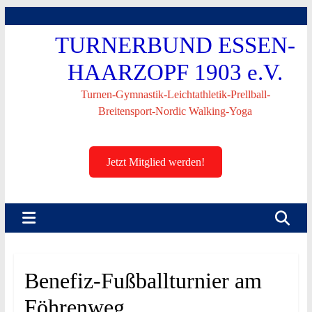
Skip
to
TURNERBUND ESSEN-
content
HAARZOPF 1903 e.V.
Turnen-Gymnastik-Leichtathletik-Prellball-
Breitensport-Nordic Walking-Yoga
Jetzt Mitglied werden!
Benefiz-Fußballturnier am
Föhrenweg