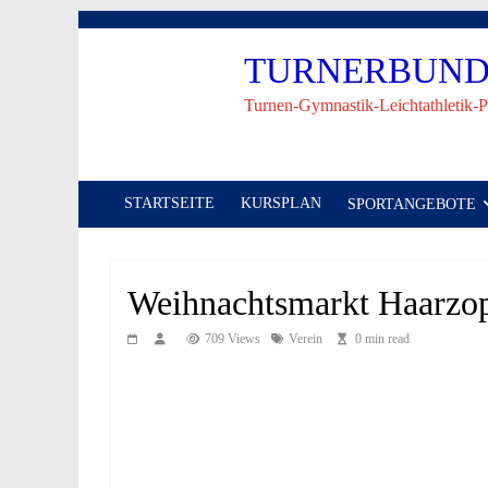
Skip
to
TURNERBUND 
content
Turnen-Gymnastik-Leichtathletik-P
STARTSEITE
KURSPLAN
SPORTANGEBOTE
Weihnachtsmarkt Haarzop
709 Views
Verein
0 min read