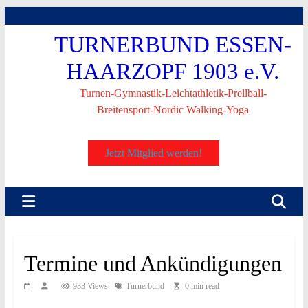
Skip
to
TURNERBUND ESSEN-
content
HAARZOPF 1903 e.V.
Turnen-Gymnastik-Leichtathletik-Prellball-
Breitensport-Nordic Walking-Yoga
Jetzt Mitglied werden!
Termine und Ankündigungen
933 Views
Turnerbund
0 min read