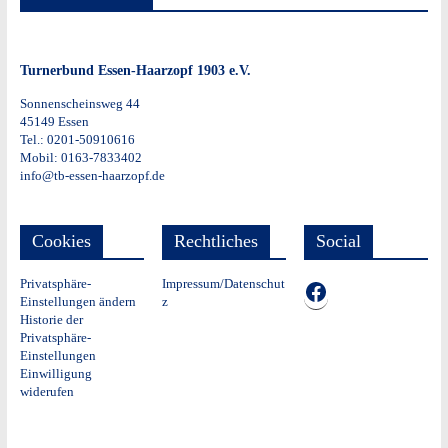
Turnerbund Essen-Haarzopf 1903 e.V.
Sonnenscheinsweg 44
45149 Essen
Tel.: 0201-50910616
Mobil: 0163-7833402
info@tb-essen-haarzopf.de
Cookies
Rechtliches
Social
Privatsphäre-
Impressum/Datenschut
TB auf Facebook
Einstellungen ändern
z
Historie der
Privatsphäre-
Einstellungen
Einwilligung
widerufen