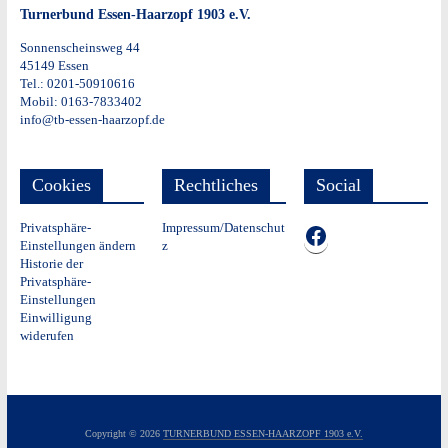
Turnerbund Essen-Haarzopf 1903 e.V.
Sonnenscheinsweg 44
45149 Essen
Tel.: 0201-50910616
Mobil: 0163-7833402
info@tb-essen-haarzopf.de
Cookies
Rechtliches
Social
Privatsphäre-
Impressum/Datenschut
TB auf Facebook
Einstellungen ändern
z
Historie der
Privatsphäre-
Einstellungen
Einwilligung
widerufen
Copyright © 2026
TURNERBUND ESSEN-HAARZOPF 1903 e.V.