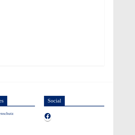
es
Social
enschutz
TB auf Facebook