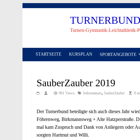
Skip
to
TURNERBUND 
content
Turnen-Gymnastik-Leichtathletik-P
STARTSEITE
KURSPLAN
SPORTANGEBOTE
SauberZauber 2019
,
961 Views
Jedermänner
SauberZauber
0 m
Der Turnerbund beteiligte sich auch dieses Jahr wi
Föhrenweg, Birkmannsweg + Alte Hatzperstraße. Die
mal kam Zuspruch und Dank von Anliegern oder Auto
sorgten Hartmut und Willi.