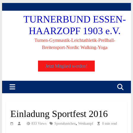
Skip
to
TURNERBUND ESSEN-
content
HAARZOPF 1903 e.V.
Turnen-Gymnastik-Leichtathletik-Prellball-
Breitensport-Nordic Walking-Yoga
Jetzt Mitglied werden!
Einladung Sportfest 2016
,
833 Views
Sportabzeichen
Wettkampf
0 min read