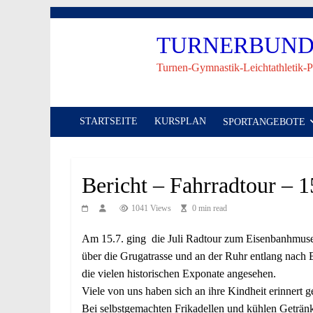
Skip
to
TURNERBUND 
content
Turnen-Gymnastik-Leichtathletik-P
STARTSEITE
KURSPLAN
SPORTANGEBOTE
Bericht – Fahrradtour – 
1041 Views
0 min read
Am 15.7. ging die Juli Radtour zum Eisenbanhmuse
über die Grugatrasse und an der Ruhr entlang na
die vielen historischen Exponate angesehen.
Viele von uns haben sich an ihre Kindheit erinnert 
Bei selbstgemachten Frikadellen und kühlen Geträ