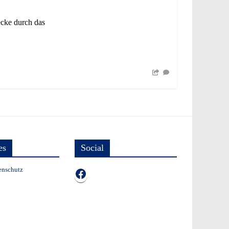
ecke durch das
es
Social
enschutz
TB auf Facebook