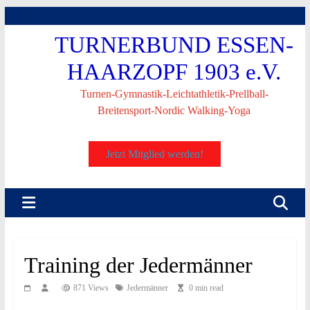
Skip
to
TURNERBUND ESSEN-
content
HAARZOPF 1903 e.V.
Turnen-Gymnastik-Leichtathletik-Prellball-
Breitensport-Nordic Walking-Yoga
Jetzt Mitglied werden!
Training der Jedermänner
871 Views
Jedermänner
0 min read