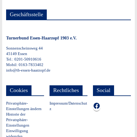
Geschäftsstelle
Turnerbund Essen-Haarzopf 1903 e.V.
Sonnenscheinsweg 44
45149 Essen
Tel.: 0201-50910616
Mobil: 0163-7833402
info@tb-essen-haarzopf.de
Cookies
Rechtliches
Social
Privatsphäre-
Impressum/Datenschut
TB auf Facebook
Einstellungen ändern
z
Historie der
Privatsphäre-
Einstellungen
Einwilligung
widerufen