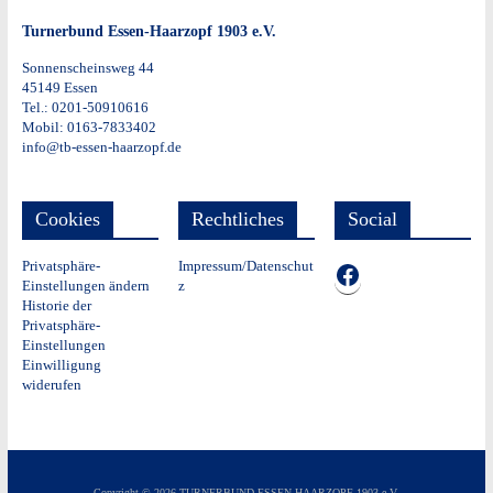
Turnerbund Essen-Haarzopf 1903 e.V.
Sonnenscheinsweg 44
45149 Essen
Tel.: 0201-50910616
Mobil: 0163-7833402
info@tb-essen-haarzopf.de
Cookies
Rechtliches
Social
Privatsphäre-
Impressum/Datenschut
TB auf Facebook
Einstellungen ändern
z
Historie der
Privatsphäre-
Einstellungen
Einwilligung
widerufen
Copyright © 2026
TURNERBUND ESSEN-HAARZOPF 1903 e.V.