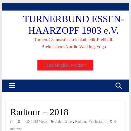
Skip
to
TURNERBUND ESSEN-
content
HAARZOPF 1903 e.V.
Turnen-Gymnastik-Leichtathletik-Prellball-
Breitensport-Nordic Walking-Yoga
Jetzt Mitglied werden!
Radtour – 2018
,
,
1018 Views
Jedermänner
Radtour
Vereinsfahrt
0
min read