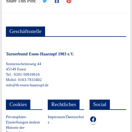
Share This Post:
Geschäftsstelle
Turnerbund Essen-Haarzopf 1903 e.V.
Sonnenscheinsweg 44
45149 Essen
Tel.: 0201-50910616
Mobil: 0163-7833402
info@tb-essen-haarzopf.de
Cookies
Rechtliches
Social
Privatsphäre-
Impressum/Datenschut
TB auf Facebook
Einstellungen ändern
z
Historie der