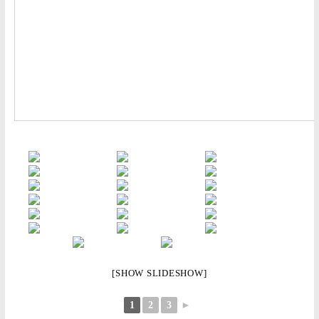
[SHOW SLIDESHOW]
1
2
3
►