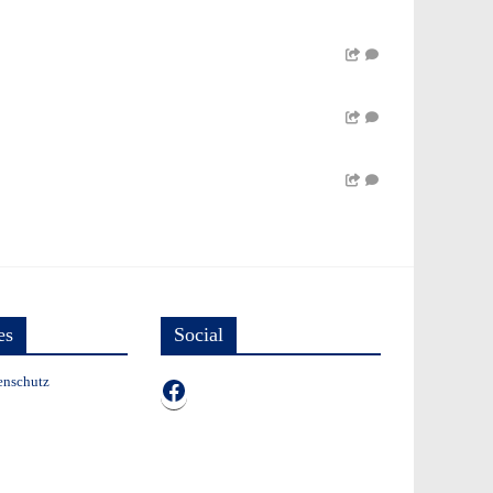
es
Social
enschutz
TB auf Facebook