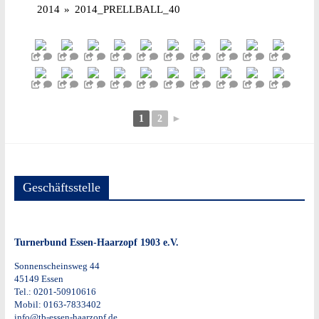
2014
»
2014_PRELLBALL_40
1
2
►
Geschäftsstelle
Turnerbund Essen-Haarzopf 1903 e.V.
Sonnenscheinsweg 44
45149 Essen
Tel.: 0201-50910616
Mobil: 0163-7833402
info@tb-essen-haarzopf.de